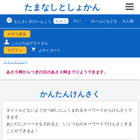
たまなしとしょかん
ちゅう
だい
ホームにもどる
大人用
もじさいずのへんこう
がぞう表示
こんにちはゲストさん
ログイン
よやくカート
メインメニュー
あさ５時からつぎの日のあさ３時までりようできます。
かんたんけんさく
タイトルとないようせつめいにふくまれるキーワードからけんさくで
きます。
あいだにスペースを入れると、いくつものキーワードでけんさくする
ことができるよ！