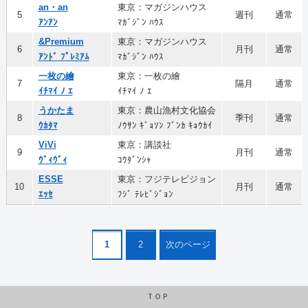
an・an
東京：マガジンハウス
5
週刊
通常
ｱﾝｱﾝ
ﾏｶﾞｼﾞﾝ ﾊｳｽ
&Premium
東京：マガジンハウス
6
月刊
通常
ｱﾝﾄﾞ ﾌﾟﾚﾐｱﾑ
ﾏｶﾞｼﾞﾝ ﾊｳｽ
一枚の繪
東京：一枚の繪
7
隔月
通常
ｲﾁﾏｲ ﾉ ｴ
ｲﾁﾏｲ ﾉ ｴ
うかたま
東京：農山漁村文化協会
8
季刊
通常
ｳｶﾀﾏ
ﾉｳｻﾝ ｷﾞｮｿﾝ ﾌﾞﾝｶ ｷｮｳｶｲ
ViVi
東京：講談社
9
月刊
通常
ｳﾞｨｳﾞｨ
ｺｳﾀﾞﾝｼｬ
ESSE
東京：フジテレビジョン
10
月刊
通常
ｴｯｾ
ﾌｼﾞ ﾃﾚﾋﾞｼﾞｮﾝ
1
2
次のページ
ＴＯＰ