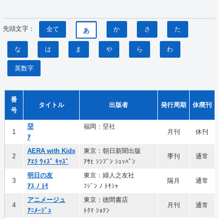
先頭文字：
全て
か
さ
た
あ
な
は
ま
や
ら
わ
英数字
番
タイトル
出版者
発行周期
休廃刊
号
堊
福岡：堊社
1
月刊
休刊
ｱ
AERA with Kids
東京：朝日新聞出版
2
季刊
通常
ｱｴﾗ ｳｨｽﾞ ｷｯｽﾞ
ｱｻﾋ ｼﾝﾌﾞﾝ ｼｭｯﾊﾟﾝ
明日の友
東京：婦人之友社
3
隔月
通常
ｱｽ ﾉ ﾄﾓ
ﾌｼﾞﾝ ﾉ ﾄﾓｼｬ
アニメージュ
東京：徳間書店
4
月刊
通常
ｱﾆﾒｰｼﾞｭ
ﾄｸﾏ ｼｮﾃﾝ